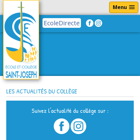
Menu
EcoleDirecte
LES ACTUALITÉS DU COLLÈGE
Suivez l'actualité du collège sur :