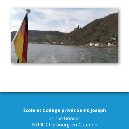
École et Collège privés Saint-Joseph
31 rue Bondor
50100 Cherbourg-en-Cotentin