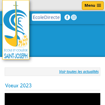
Menu
EcoleDirecte
Voir toutes les actualités
Voeux 2023